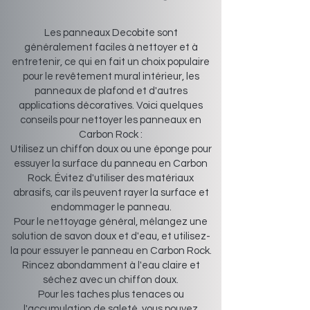
Les panneaux Decobite sont
généralement faciles à nettoyer et à
entretenir, ce qui en fait un choix populaire
pour le revêtement mural intérieur, les
panneaux de plafond et d'autres
applications décoratives. Voici quelques
conseils pour nettoyer les panneaux en
Carbon Rock :
Utilisez un chiffon doux ou une éponge pour
essuyer la surface du panneau en Carbon
Rock. Évitez d'utiliser des matériaux
abrasifs, car ils peuvent rayer la surface et
endommager le panneau.
Pour le nettoyage général, mélangez une
solution de savon doux et d'eau, et utilisez-
la pour essuyer le panneau en Carbon Rock.
Rincez abondamment à l'eau claire et
séchez avec un chiffon doux.
Pour les taches plus tenaces ou
l'accumulation de saleté, vous pouvez