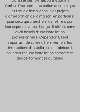
Dans l'ensemble, les panneaux en
Carbon Rock sont une option économique
et facile à installer pour les projets
d'amélioration de la maison, en particulier
pour ceux qui cherchent à mettre à jour
leur espace avec un budget limité ou sans
avoir besoin d'une installation
professionnelle. Cependant, il est
important de suivre attentivement les
instructions d'installation du fabricant
pour assurer une installation correcte et
des performances durables.