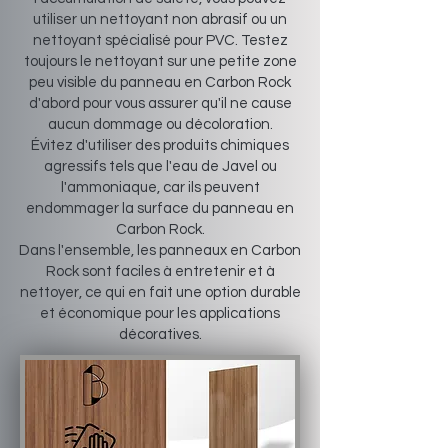
utiliser un nettoyant non abrasif ou un
nettoyant spécialisé pour PVC. Testez
toujours le nettoyant sur une petite zone
peu visible du panneau en Carbon Rock
d'abord pour vous assurer qu'il ne cause
aucun dommage ou décoloration.
Évitez d'utiliser des produits chimiques
agressifs tels que l'eau de Javel ou
l'ammoniaque, car ils peuvent
endommager la surface du panneau en
Carbon Rock.
Dans l'ensemble, les panneaux en Carbon
Rock sont faciles à entretenir et à
nettoyer, ce qui en fait une option durable
et économique pour les applications
décoratives.