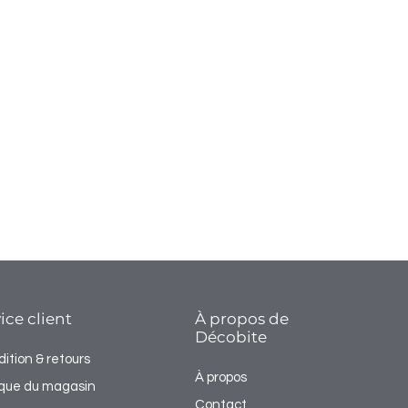
ice client
À propos de
Décobite
ition & retours
À propos
tique du magasin
Contact