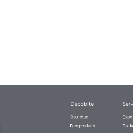
Decobite
Serv
Boutique
Expéd
Des produits
Poli